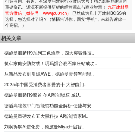
打造有用、有趣、有深度的建材行业微信大号！精选影响您财富的
重磅资讯、源源不断提供新鲜的经营观点与商业智慧！
九正建材网
官方微信（微信号：wwwjc001cn）
已然成为几十万建材BOSS的
选择，您选择对了吗？（悄悄告诉你，回复“手机”，来就告诉你一
个高招。）
相关文章
德施曼麒麟R9系列三色焕新，四大突破性技..
筑牢家庭安防防线！玥玛擂台赛石家庄站成功..
从新品发布到引爆AWE，德施曼带领智能锁..
2025年中国受消费者喜爱的十 大智能门..
德施曼麒麟R9获首 创AI智能锁权 威认..
德盾高端装甲门智能锁功能全解析:便捷与安..
德施曼重磅发布五大黑科技 AI智能管家M..
刘润拆解AI进化史，德施曼Miya开启智..