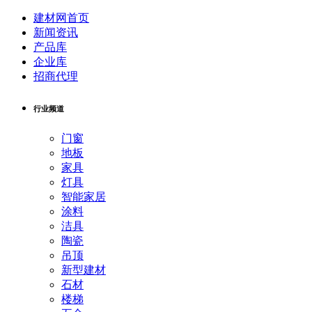
建材网首页
新闻资讯
产品库
企业库
招商代理
行业频道
门窗
地板
家具
灯具
智能家居
涂料
洁具
陶瓷
吊顶
新型建材
石材
楼梯