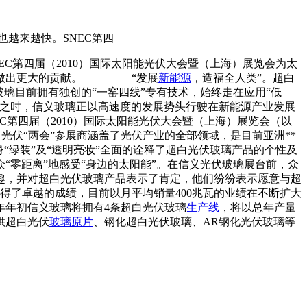
越来越快。SNEC第四
EC第四届（2010）国际太阳能光伏大会暨（上海）展览会为太
事业做出更大的贡献。 “发展
新能源
，造福全人类”。超白
璃目前拥有独创的“一窑四线”专有技术，始终走在应用“低
天之时，信义玻璃正以高速度的发展势头行驶在新能源产业发展
四届（2010）国际太阳能光伏大会暨（上海）展览会（以
。光伏“两会”参展商涵盖了光伏产业的全部领域，是目前亚洲**
绿装”及“透明亮妆”全面的诠释了超白光伏玻璃产品的个性及
零距离”地感受“身边的太阳能”。在信义光伏玻璃展台前，众
趣，并对超白光伏玻璃产品表示了肯定，他们纷纷表示愿意与超
卓越的成绩，目前以月平均销量400兆瓦的业绩在不断扩大
年年初信义玻璃将拥有4条超白光伏玻璃
生产线
，将以总年产量
供超白光伏
玻璃原片
、钢化超白光伏玻璃、AR钢化光伏玻璃等