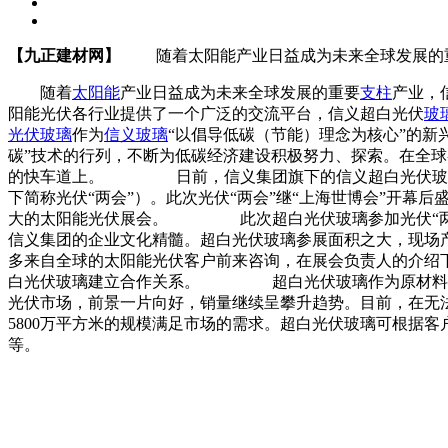
【九正建材网】
随着太阳能产业日益成为未来全球发展的重要
随着
太阳能
产业日益成为未来全球发展的重要
支柱
产业，
阳能光伏各行业提供了一个广泛的交流平台，信义超白光伏
玻
光伏玻璃
作为
信义玻璃
“以倡导低碳（节能）理念为核心”的新
碳”技术的行列，不断为低碳经济建设积极努力、探索。在全
的快车道上。 日前，信义集团旗下的信义超白光伏玻璃（东
下简称光伏“两会”）。此次光伏“两会”继“上海世博会”开幕后
大的太阳能光伏展会。 此次超白光伏玻璃参加光伏“两会”
信义集团的企业文化精髓。超白光伏玻璃参展面积之大，现场产
多来自全球的太阳能光伏客户前来咨询，在展会负责人的介绍
白光伏玻璃建立合作关系。 超白光伏玻璃作为原材料供应
光伏市场，前景一片向好，销量继续呈攀升趋势。目前，在无法
5800万平方米的规模满足市场的需求。超白光伏玻璃可根据
等。