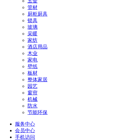
五金
管材
厨柜厨具
锁具
玻璃
采暖
家纺
酒店用品
木业
家电
壁纸
板材
整体家居
园艺
窗帘
机械
防水
节能环保
服务中心
会员中心
手机访问