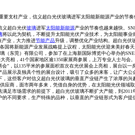
支柱产业，信义超白光伏玻璃进军太阳能新能源产业的节奏也
信义超白光伏
玻璃
进军
太阳能
新能源
产业的节奏也越来越快。SN
璃
将以此为契机，不断提升太阳能光伏产业技术，为太阳能
兴产业，大力推进
节能产品
升级，调整优化产业结构。超白光伏玻
球各国将新能源产业发展战略提上议程，太阳能光伏迎来美好春
莞）有限公司，参加了在上海新国际博览中心举办的SNEC第
盛大亮相，41个国家地区逾1350家展商参展，上万专业人士与会
，以135平米的参展面积首次在光伏展会上亮相，展台以一身“
品展示及独具个性的展台设计，吸引了众多的来客，让广大公众“
下，这些客户对信义超白光伏玻璃的垂直产业链产生了浓厚的兴
商，面市两年多来，凭借自身的优势，在太阳能光伏领域取得了
满足市场需求的前提下，超白光伏玻璃不断扩大产能，到2011
客户的不同要求，生产特殊的品种，以垂直的产业链形式为客户提