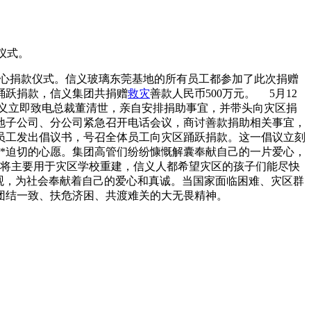
仪式。
爱心捐款仪式。信义玻璃东莞基地的所有员工都参加了此次捐赠
踊跃捐款，信义集团共捐赠
救灾
善款人民币500万元。 5月12
贤义立即致电总裁董清世，亲自安排捐助事宜，并带头向灾区捐
各地子公司、分公司紧急召开电话会议，商讨善款捐助相关事宜，
员工发出倡议书，号召全体员工向灾区踊跃捐款。这一倡议立刻
*迫切的心愿。集团高管们纷纷慷慨解囊奉献自己的一片爱心，
款将主要用于灾区学校重建，信义人都希望灾区的孩子们能尽快
值观，为社会奉献着自己的爱心和真诚。当国家面临困难、灾区群
团结一致、扶危济困、共渡难关的大无畏精神。