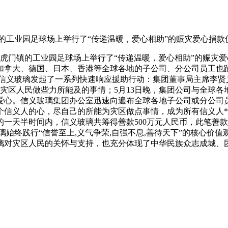
的工业园足球场上举行了“传递温暖，爱心相助”的赈灾爱心捐款
虎门镇的工业园足球场上举行了“传递温暖，爱心相助”的赈灾
加拿大、德国、日本、香港等全球各地的子公司、分公司员工也
，信义玻璃发起了一系列快速响应援助行动：集团董事局主席李
间为灾区人民做些力所能及的事情；5月13日晚，集团公司与全球
爱心。信义玻璃集团办公室迅速向遍布全球各地子公司或分公司
个信义人的心，尽自己的所能为灾区做点事情，成为所有信义人*
一天半时间内，信义玻璃共筹得善款500万元人民币，此笔善
始终践行“信誉至上,义气争荣,自强不息,善待天下”的核心价
璃对灾区人民的关怀与支持，也充分体现了中华民族众志成城、