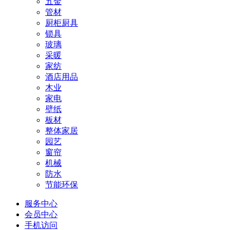
五金
管材
厨柜厨具
锁具
玻璃
采暖
家纺
酒店用品
木业
家电
壁纸
板材
整体家居
园艺
窗帘
机械
防水
节能环保
服务中心
会员中心
手机访问